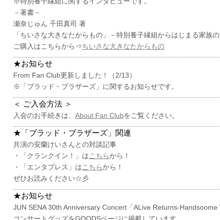
※特別養子縁組に関するインタビューです。
－著書－
瀬奈じゅん 千田真司 著
「ちいさな大きなたからもの」－特別養子縁組からはじまる家族の
ご購入はこちらから⇒
ちいさな大きなたからもの
★お知らせ
From Fan Club更新しました！（2/13）
※「ブラッド・ブラザーズ」に関するお知らせです。
＜ ご入会方法 ＞
入会のお手続きは、
About Fan Club
をご覧ください。
★「ブラッド・ブラザーズ」関連
共演の安蘭けいさんとの対談記事
・「クランクイン！」は
こちら
から！
・「エンタプレス」は
こちら
から！
ぜひお読みください☆彡
★お知らせ
JUN SENA 30th Anniversary Concert「ALive Returns‐Handsoom
コンサートグッズをGOODSページに掲載しています。