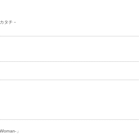
カタチ－
e Woman‐」