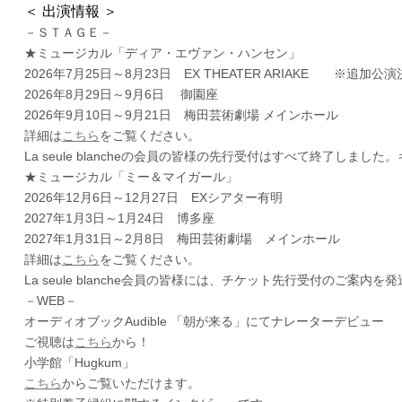
＜ 出演情報 ＞
－ＳＴＡＧＥ－
★ミュージカル「ディア・エヴァン・ハンセン」
2026年7月25日～8月23日 EX THEATER ARIAKE ※追加公
2026年8月29日～9月6日 御園座
2026年9月10日～9月21日 梅田芸術劇場 メインホール
詳細は
こちら
をご覧ください。
La seule blancheの会員の皆様の先行受付はすべて終了しまし
★ミュージカル「ミー＆マイガール」
2026年12月6日～12月27日 EXシアター有明
2027年1月3日～1月24日 博多座
2027年1月31日～2月8日 梅田芸術劇場 メインホール
詳細は
こちら
をご覧ください。
La seule blanche会員の皆様には、チケット先行受付のご案内
－WEB－
オーディオブックAudible 「朝が来る」にてナレーターデビュー
ご視聴は
こちら
から！
小学館「Hugkum」
こちら
からご覧いただけます。